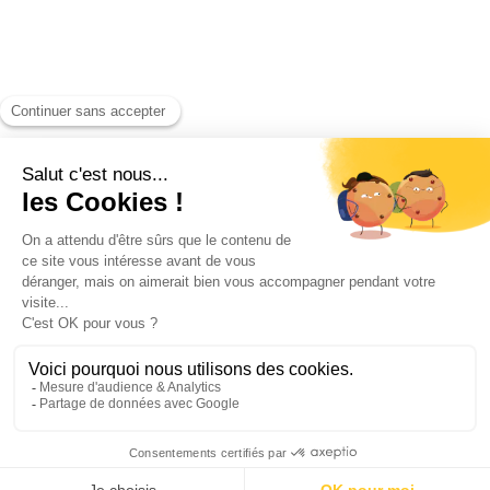
Découvrez nos réalisations
Espace événementiel pour l’assemblée générale d’un groupe bancaire
Dimensions
: 15 x 25 m et 20 x 45 m
Capacité
: 1700 m² d'espace réceptif
Collet Chapiteaux
Créateur d’espaces
Aménagement
Démarche qualité
Nos références
Actualités
Nous rejoindre
Nous contacter
03 20 02 09 12