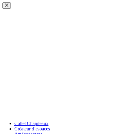
Passer
au
contenu
Collet Chapiteaux
Créateur d’espaces