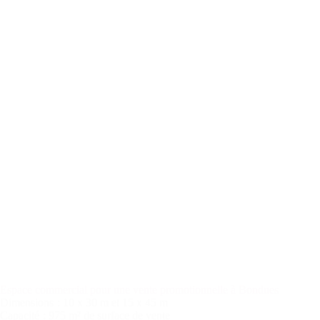
Espace commercial pour une vente promotionnelle à Bondues
Dimensions
: 10 x 30 m et 15 x 45 m
Capacité
: 975 m² de surface de vente