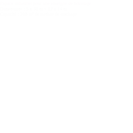
Espace industriel pour une enseigne de bricolage
Dimensions
: 5 x 30 m + 12 x 14 m
Capacité
: 318 m² de surface de stockage