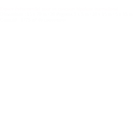
Espace événementiel pour un concours hippique international
Dimensions
: 15 x 70 m / 20 Pagodes 5 x 5 m / 10 x 15 m / 5 x 15 m
Capacité
: 1775 m² de couvertures