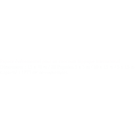
Espace événementiel pour un concours hippique international
Dimensions
: 15 x 70 m / 20 Pagodes 5 x 5 m / 10 x 15 m / 5 x 15 m
Capacité
: 1775 m² de couvertures