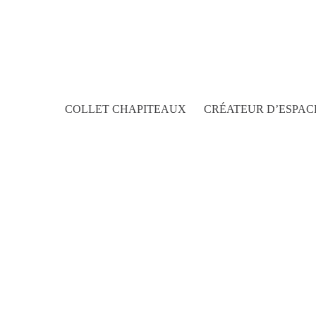
Passer
au
contenu
COLLET CHAPITEAUX
CRÉATEUR D’ESPAC