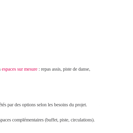
s
espaces sur mesure
: repas assis, piste de danse,
tés par des options selon les besoins du projet.
espaces complémentaires (buffet, piste, circulations).
Devis gratuit
sous 24h