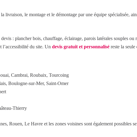
la livraison, le montage et le démontage par une équipe spécialisée, ain
vis : plancher bois, chauffage, éclairage, parois latérales souples ou ri
et l’accessibilité du site. Un
devis gratuit et personnalisé
reste la seule 
Douai, Cambrai, Roubaix, Tourcoing
lais, Boulogne-sur-Mer, Saint-Omer
bert
hâteau-Thierry
nnes, Rouen, Le Havre et les zones voisines sont également possibles sel