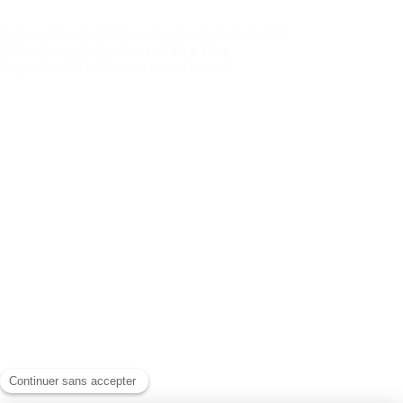
Espace événementiel pour l’anniversaire du LAM
Dimensions
: 2 chapiteaux de 10 x 10m
Capacité
: 200 m² de structures d'accueil