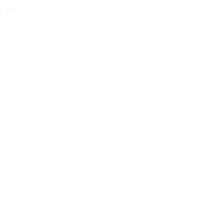
Dimensions
: 25 x 65 m
Capacité
: 1625 m² de surface