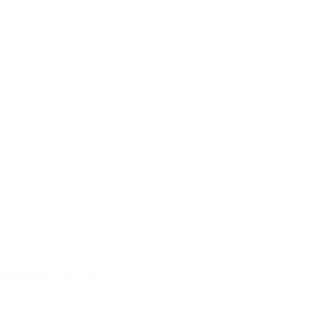
Magasin temporaire à Merlimont
Dimensions
: 30 x 50 m
Capacité
: 1500 m² de surface de vente