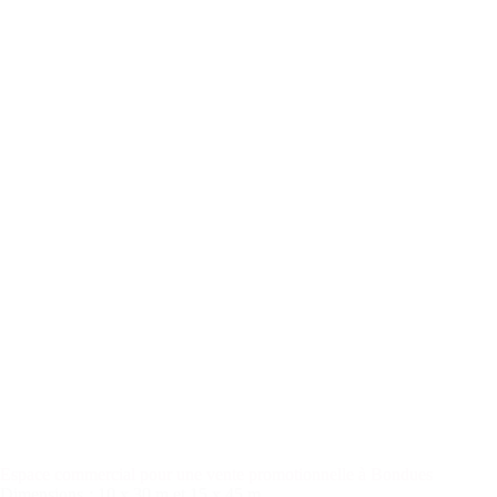
Espace commercial pour une vente promotionnelle à Bondues
Dimensions
: 10 x 30 m et 15 x 45 m